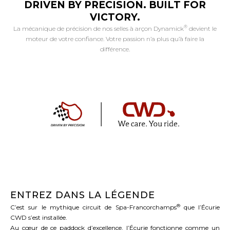
DRIVEN BY PRECISION. BUILT FOR
VICTORY.
®
La mécanique de précision de nos selles à arçon Dynamick
devient le
moteur de votre confiance. Votre passion n’a plus qu’à faire la
différence.
ENTREZ DANS LA LÉGENDE
®
C’est sur le mythique circuit de Spa-Francorchamps
que l’Écurie
CWD s’est installée.
Au cœur de ce paddock d’excellence, l’Écurie fonctionne comme un