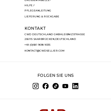
GRÖSSENTABELLE
HILFE
PFLEGEANLEITUNG
LIEFERUNG & RÜCKGABE
KONTAKT
CWD DEUTSCHLAND GMBHLEIBNIZSTRASSE
266115 SAARBRÜCKEN,DEUTSCHLAND
+49 (0)681 9698 9035
KONTACT@CWDSELLIER.COM
FOLGEN SIE UNS