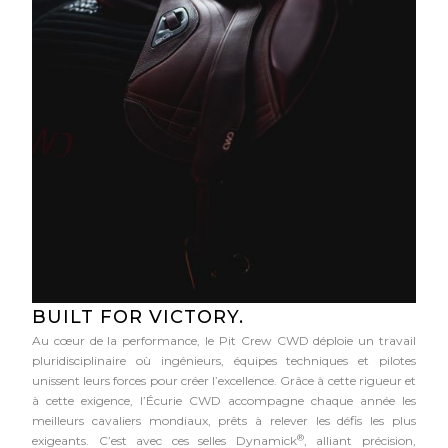
BUILT FOR VICTORY.
Au cœur de la performance, le Pit Crew CWD déploie un travail
pluridisciplinaire où ingénieurs, équipes techniques et pilotes
unissent leurs forces pour créer l’excellence. Grâce à cette rigueur et
à cette exigence, l’Écurie CWD accompagne chaque année les
meilleurs cavaliers mondiaux, prêts à relever les défis les plus
®
exigeants. C’est avec ces selles Dynamick
, alliant précision,