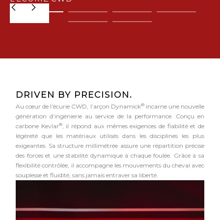
DRIVEN BY PRECISION.
®
Au cœur de l’écurie CWD, l’arçon Dynamick
incarne une nouvelle
génération d’ingénierie au service de la performance. Conçu en
®
carbone Kevlar
, il répond aux mêmes exigences de fiabilité et de
légèreté que les matériaux utilisés dans les disciplines les plus
exigeantes. Sa structure millimétrée assure une répartition précise
des forces et une stabilité dynamique à chaque foulée. Grâce à sa
flexibilité contrôlée, il accompagne les mouvements du cheval avec
souplesse et fluidité, sans jamais entraver sa liberté.