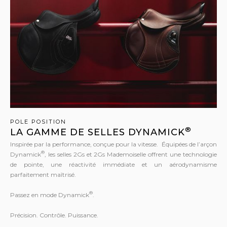
POLE POSITION
®
LA GAMME DE SELLES DYNAMICK
Inspirée par la performance, conçue pour la vitesse. Équipées de l’arçon
®
Dynamick
, les selles 2Gs et 2Gs Mademoiselle offrent une technologie
de pointe, une réactivité immédiate et un aérodynamisme
parfaitement maîtrisé.
®
Passez en mode Dynamick
.
Précision. Contrôle. Puissance.