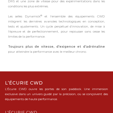
DRS et une zone de vitesse pour des expérimentations dans les
conditions les plus extrêmes.
®
Les selles Dynamick
et l’ensemble des équipements CWD
intègrent les dernières avancées technologiques en conception,
tests et ajustements. Un cycle perpétuel d’innovation, de mise à
l’épreuve et de perfectionnement, pour repousser sans cesse les
limites de la performance.
Toujours plus de vitesse, d’exigence et d’adrénaline
pour atteindre la performance avec le meilleur chrono.
L’ÉCURIE CWD
L’Écurie CWD ouvre les portes de son paddock. Une immersion
exclusive dans un univers guidé par la précision, où se conçoivent des
équipements de haute performance.
L’ÉCURIE CWD