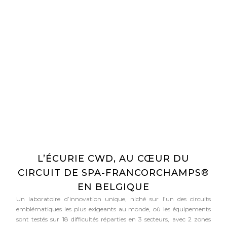
L’ÉCURIE CWD, AU CŒUR DU
CIRCUIT DE SPA-FRANCORCHAMPS®
EN BELGIQUE
Un laboratoire d’innovation unique, niché sur l’un des circuits
emblématiques les plus exigeants au monde, où les équipements
sont testés sur 18 difficultés réparties en 3 secteurs, avec 2 zones