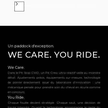
Un paddock d'exception.
WE CARE. YOU RIDE.
We Care.
Dans le Pit Stop CWD, un Pit Crew ultra-réactif veille au moindre
détail. Ajustements précis, équipements sur-mesure, technologie
de pointe directement issue du laboratoire d’innovation : une
mécanique pensée pour prendre soin du cheval en écurie comme
en concours.
You Ride.
Chaque foulée devient stratégie. Chaque saut, une décision de
haute intensité. Quand la technologie accompagne le geste du