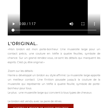
L'ORIGINAL.
«Mon bridon est mon porte-bonheur. Une muserolle large pour un
contact précis, une couture en trèfle à quatre feuilles, symbole de
chance. Sur un grand rendez-vous, ce sont les détails qui marquent les
esprits. C’est ça, être original.»
Zoom sur les détails :
Harrie a développé un bridon au style affirmé. La muserolle large apporte
un meilleur contact. Une finition poussée jusqu’à la couture de la
muserolle qui représente un trèfle à quatre feuille, symbole de porte-
bonheur pour tous.
Le plus : une muserolle large qui convient à tous types de chevaux.
Le bridon est vendu avec sa paire de rênes.
ACHETER LE BRIDON DE HARRIE SMOLDERS