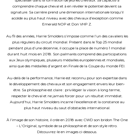
spécialiser dans la formation de jeunes chevaux. Sa capacité à
comprendre chaque cheval et à en révéler le potentiel devient sa
signature. Sa carrière prend une dimension internationale lorsqu’il
accède au plus haut niveau avec des chevaux d’exception comme
Emerald NOP et Don VHP Z.
Au fil des années, Harrie Smolders s’impose comme l’un des cavaliers les
plus réguliers du circuit mondial. Présent dans le Top 25 mondial
pendant plus d’une décennie, il occupe la place de numéro 1 mondial
durant huit mois en 2018. Son palmarès comprend des participations
aux Jeux olympiques, plusieurs médailles européennes et mondiales,
ainsi que des médailles d’argent en Finale de la Coupe du monde FEI.
Au-delà de la performance, Harrie est reconnu pour son expertise dans
le développement des chevaux et son engagement envers leur bien-
être. Sa philosophie est claire : privilégier la vision à long terme,
respecter le cheval et ne jamais forcer pour un résultat immédiat.
Aujourd’hui, Harrie Smolders incarne l’excellence et la constance au
plus haut niveau du saut d’obstacles international.
À l’image de son histoire, il crée en 2018 avec CWD son bridon The One
– L'Original, symbole de sa philosophie et de son style rétro.
Découvrez-le en images ci-dessous.