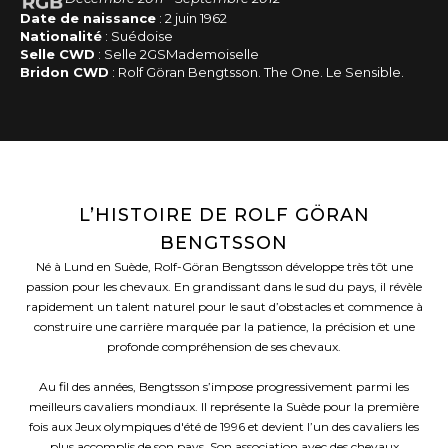
Date de naissance
: 2 juin 1962
Nationalité
: Suédoise
Selle CWD
: Selle 2GSMademoiselle
Bridon CWD
: Rolf Göran Bengtsson. The One. Le Sensible.
L’HISTOIRE DE ROLF GÖRAN
BENGTSSON
Né à Lund en Suède, Rolf-Göran Bengtsson développe très tôt une
passion pour les chevaux. En grandissant dans le sud du pays, il révèle
rapidement un talent naturel pour le saut d’obstacles et commence à
construire une carrière marquée par la patience, la précision et une
profonde compréhension de ses chevaux.
Au fil des années, Bengtsson s’impose progressivement parmi les
meilleurs cavaliers mondiaux. Il représente la Suède pour la première
fois aux Jeux olympiques d'été de 1996 et devient l’un des cavaliers les
plus accomplis de son pays. Son association avec des chevaux