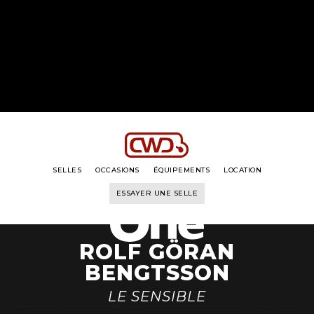
LA GAMME
LE PILOTE
SON HISTOIRE
SON BRIDON
SELLES
OCCASIONS
ÉQUIPEMENTS
LOCATION
ESSAYER UNE SELLE
ROLF GÖRAN
BENGTSSON
LE SENSIBLE