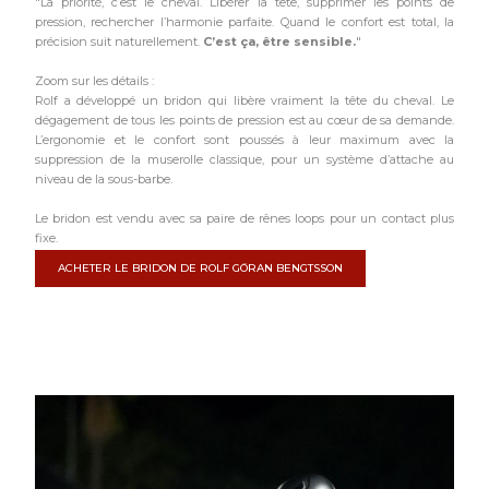
"La priorité, c’est le cheval. Libérer la tête, supprimer les points de
pression, rechercher l’harmonie parfaite. Quand le confort est total, la
précision suit naturellement.
C’est ça, être sensible.
"
Zoom sur les détails :
Rolf a développé un bridon qui libère vraiment la tête du cheval. Le
dégagement de tous les points de pression est au cœur de sa demande.
L’ergonomie et le confort sont poussés à leur maximum avec la
suppression de la muserolle classique, pour un système d’attache au
niveau de la sous-barbe.
Le bridon est vendu avec sa paire de rênes loops pour un contact plus
fixe.
ACHETER LE BRIDON DE ROLF GÖRAN BENGTSSON