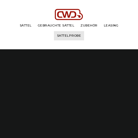
SÄTTEL
GEBRAUCHTE SÄTTEL
ZUBEHÖR
LEASING
SATTELPROBE