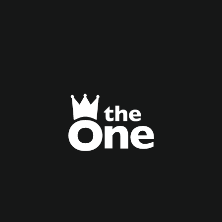
The
One