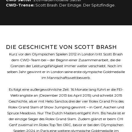
CWD-Trense:
Scott Brash. Der Einzige. Der Spitzfindige.
DIE GESCHICHTE VON SCOTT BRASH
Kurz vor den Olympischen Spielen 2012 in London tritt Scott Brash
dem CWD-Team bei – der Beginn einer Zusammenarbeit, die die
Grenzen der Leistungsfähigkeit immer weiter verschiebt. Noch im
selben Jahr gewinnt er in London seine erste olympische Goldmedaille
im Mannschaftswettbewerb.
Es folgt eine außergewöhnliche Zeit: 16 Monate lang führt er die FEI-
Weltrangliste an (Dezember 2013 bis April 2015) und schreibt 2015
Geschichte, als er mit Hello Sanctos drei der vier Rolex Grand Prix des
Rolex Grand Slam of Show Jumping gewinnt – in Genf, Aachen und
Spruce Meadows. Nur The Dutch Masters entgeht ihm. Bis heute ist er
der einzige Sieger des Rolex Grand Slam. Zudem glänzt er beim CHI
Genf zweimal im Rolex Top Ten IJRC, bevor er bei den Olympischen
Spielen 2024 in Paris eine weitere olympische Goldmedaille im