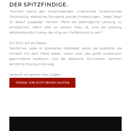
DER SPITZFINDIGE.
"Komfort macht den entscheidenden Unterschied. Anatomisches
Genickstück, elastisches Stirnband, präzise Einstellungen…. Jedes Detail
ist darauf ausgelegt, meinem Pferd die bestmögliche Leistung zu
ermöglichen. Wenn alles an seinem Platz ist, wird die Leistung
sebstverständlich.Genau das ist es, ein Perfektionist zu sein."
Ein Blick auf die Details :
Sämtliches Leder ist doubliertes Kalbsleder, damit die Lederteile, die
Kontakt mit dem Pferd haben, weich sind. Das große anatomisch
geschnittene Kopfstück und der elastische Stirnriemen nehmen
sämtliche Druckpunkte weg.
Verkauft mit seinem Paar Zügeln.
TRENSE VON SCOTT BRASH KAUFEN