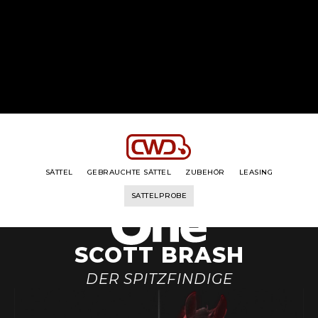
DIE REIHE
DER REITER
SEINE GESCHICHTE
SEIN TRENSE
SÄTTEL
GEBRAUCHTE SÄTTEL
ZUBEHÖR
LEASING
SATTELPROBE
SCOTT BRASH
DER SPITZFINDIGE