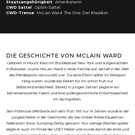
Staatsangehörigkeit
: Amerikanerin
CWD Sattel
: Optim-Sattel
CWD-Trense
: McLain Ward. The One. Der Klassiker.
DIE GESCHICHTE VON MCLAIN WARD
Geboren in Mount Kisco im Bundesstaat New York und aufgewachsen
in Brewster, wuchs McLain Ward in einer Familie auf, die tief in der Welt
des Pferdesports verwurzelt war. Da seine Eltern selbst im Reitsport
tätig waren, wurde das Reiten für ihn schon früh zur
Selbstverständlichkeit. Bereits in jungen Jahren zeigte er ein
bemerkenswertes Talent und eine außergewöhnliche Entschlossenheit
im Springreiten.
Sein Potenzial offenbarte sich sehr früh: Mit nur 14 Jahren wurde er der
jüngste Reiter in der Geschichte, der das United States Equestrian
Federation Show Jumping Derby gewann. Nur wenige Wochen später
siegte er auch im Finale der USET Medal und wurde damit der erste und