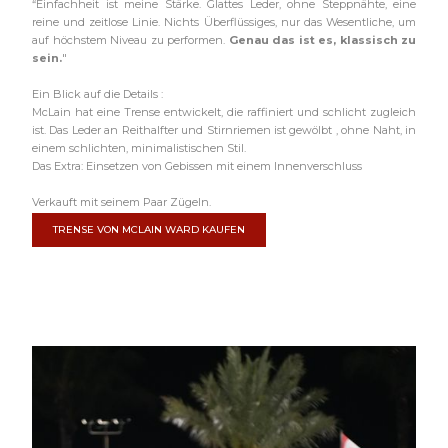
“Einfachheit ist meine Stärke. Glattes Leder, ohne Steppnähte, eine
reine und zeitlose Linie. Nichts Überflüssiges, nur das Wesentliche, um
auf höchstem Niveau zu performen.
Genau das ist es, klassisch zu
sein.
"
Ein Blick auf die Details :
McLain hat eine Trense entwickelt, die raffiniert und schlicht zugleich
ist. Das Leder an Reithalfter und Stirnriemen ist gewölbt , ohne Naht, in
einem schlichten, minimalistischen Stil.
Das Extra: Einsetzen von Gebissen mit einem Innenverschluss
Verkauft mit seinem Paar Zügeln.
TRENSE VON MCLAIN WARD KAUFEN