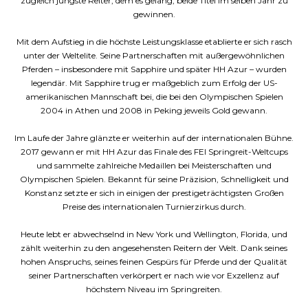
zugleich jüngste Reiter, dem es gelang, beide Titel im selben Jahr zu
gewinnen.
Mit dem Aufstieg in die höchste Leistungsklasse etablierte er sich rasch
unter der Weltelite. Seine Partnerschaften mit außergewöhnlichen
Pferden – insbesondere mit Sapphire und später HH Azur – wurden
legendär. Mit Sapphire trug er maßgeblich zum Erfolg der US-
amerikanischen Mannschaft bei, die bei den Olympischen Spielen
2004 in Athen und 2008 in Peking jeweils Gold gewann.
Im Laufe der Jahre glänzte er weiterhin auf der internationalen Bühne.
2017 gewann er mit HH Azur das Finale des FEI Springreit-Weltcups
und sammelte zahlreiche Medaillen bei Meisterschaften und
Olympischen Spielen. Bekannt für seine Präzision, Schnelligkeit und
Konstanz setzte er sich in einigen der prestigeträchtigsten Großen
Preise des internationalen Turnierzirkus durch.
Heute lebt er abwechselnd in New York und Wellington, Florida, und
zählt weiterhin zu den angesehensten Reitern der Welt. Dank seines
hohen Anspruchs, seines feinen Gespürs für Pferde und der Qualität
seiner Partnerschaften verkörpert er nach wie vor Exzellenz auf
höchstem Niveau im Springreiten.