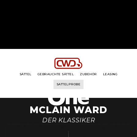
DIE REIHE
DER REITER
SEINE GESCHICHTE
SEIN TRENSE
SÄTTEL
GEBRAUCHTE SÄTTEL
ZUBEHÖR
LEASING
SATTELPROBE
MCLAIN WARD
DER KLASSIKER